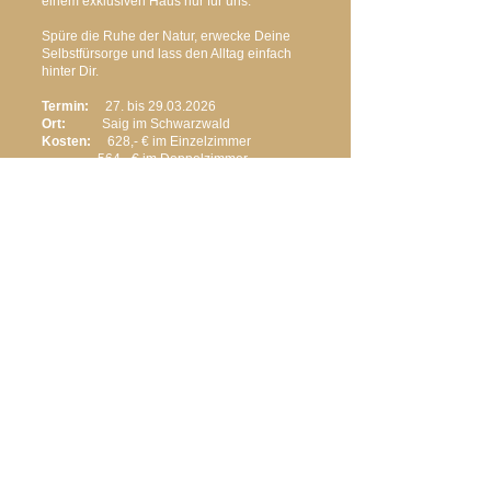
einem exklusiven Haus nur für uns.
Spüre die Ruhe der Natur, erwecke Deine
Selbstfürsorge und lass den Alltag einfach
hinter Dir.
Termin:
27. bis
29.03.2026
Ort:
Saig im Schwarzwald
Kosten:
628,- € im Einzelzimmer
564,- € im Doppelzimmer
Anmeldung an:
info@heikereder.de
bis
15.01.2026
Wir freuen uns auf Dich!
Daniela
und
Heike